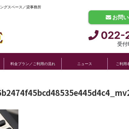
ングスペース／貸事務所
お問い
022-
受付時
料金プラン／ご利用の流れ
ニュース
ご利用
6b2474f45bcd48535e445d4c4_mv